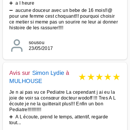
➕ a l heure
➖ aucune douceur avec un bebe de 16 mois!!@
pour une femme cest choquant!!! pourquoi choisir
ce metier si meme pas un sourire ne leur ai donner
histoire de les rassurer!!!!
sousou
23/05/2017
Avis sur
Simon Lydie
à
★
★
★
★
★
MULHOUSE
Je n ai pas vu ce Pediatre La cependant j ai eu la
joie de voir sa consœur docteur wodoff !!! Tres A L
écoute je ne la quitterait plus!!! Enfin un bon
Pediatre!!!!!!!!!!!
➕ A L écoute, prend le temps, attentif, regarde
tout...