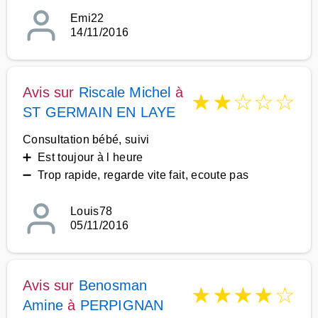
Emi22
14/11/2016
Avis sur
Riscale Michel
à
★
★
☆
☆
☆
ST GERMAIN EN LAYE
Consultation bébé, suivi
➕ Est toujour à l heure
➖ Trop rapide, regarde vite fait, ecoute pas
Louis78
05/11/2016
Avis sur
Benosman
★
★
★
★
☆
Amine
à
PERPIGNAN