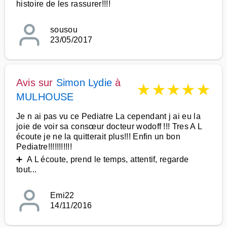
histoire de les rassurer!!!!
sousou
23/05/2017
Avis sur
Simon Lydie
à
★
★
★
★
★
MULHOUSE
Je n ai pas vu ce Pediatre La cependant j ai eu la
joie de voir sa consœur docteur wodoff !!! Tres A L
écoute je ne la quitterait plus!!! Enfin un bon
Pediatre!!!!!!!!!!!
➕ A L écoute, prend le temps, attentif, regarde
tout...
Emi22
14/11/2016