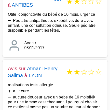
★
★
☆
☆
☆
à
ANTIBES
Otite, conjonctivite du bébé de 10 mois, urgence
➖ Pédiatre antipathique, expéditive, dure avec
enfant, une consultation odieuse. Seule pédiatre
disponible pendant les fêtes.
Avenir
08/11/2017
Avis sur
Atmani-Henry
★
★
☆
☆
☆
Salima
à
LYON
realisations tests allergie
➕ a l heure
➖ aucune douceur avec un bebe de 16 mois!!@
pour une femme cest choquant!!! pourquoi choisir
ce metier si meme pas un sourire ne leur ai donner