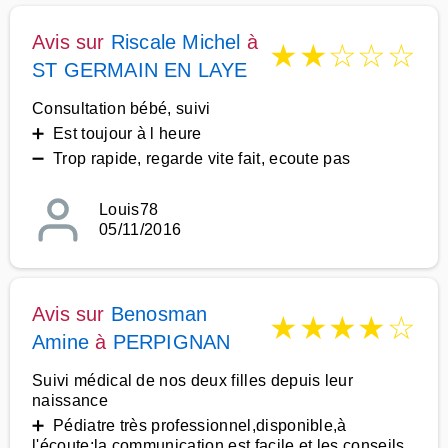
Avis sur
Riscale Michel
à
★
★
☆
☆
☆
ST GERMAIN EN LAYE
Consultation bébé, suivi
➕ Est toujour à l heure
➖ Trop rapide, regarde vite fait, ecoute pas
Louis78
05/11/2016
Avis sur
Benosman
★
★
★
★
☆
Amine
à
PERPIGNAN
Suivi médical de nos deux filles depuis leur
naissance
➕ Pédiatre très professionnel,disponible,à
l'écoute;la communication est facile et les conseils