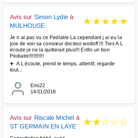
Avis sur
Simon Lydie
à
★
★
★
★
★
MULHOUSE
Je n ai pas vu ce Pediatre La cependant j ai eu la
joie de voir sa consœur docteur wodoff !!! Tres A L
écoute je ne la quitterait plus!!! Enfin un bon
Pediatre!!!!!!!!!!!
➕ A L écoute, prend le temps, attentif, regarde
tout...
Emi22
14/11/2016
Avis sur
Riscale Michel
à
★
★
☆
☆
☆
ST GERMAIN EN LAYE