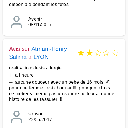
disponible pendant les fêtes.
Avenir
08/11/2017
Avis sur
Atmani-Henry
★
★
☆
☆
☆
Salima
à
LYON
realisations tests allergie
➕ a l heure
➖ aucune douceur avec un bebe de 16 mois!!@
pour une femme cest choquant!!! pourquoi choisir
ce metier si meme pas un sourire ne leur ai donner
histoire de les rassurer!!!!
sousou
23/05/2017