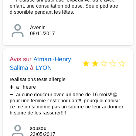
enfant, une consultation odieuse. Seule pédiatre
disponible pendant les fêtes.
Avenir
08/11/2017
Avis sur
Atmani-Henry
★
★
☆
☆
☆
Salima
à
LYON
realisations tests allergie
➕ a l heure
➖ aucune douceur avec un bebe de 16 mois!!@
pour une femme cest choquant!!! pourquoi choisir
ce metier si meme pas un sourire ne leur ai donner
histoire de les rassurer!!!!
sousou
23/05/2017