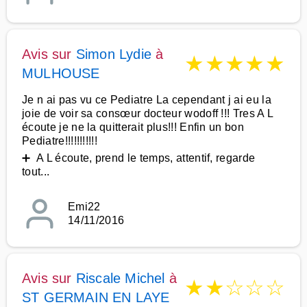
Avis sur
Simon Lydie
à
★
★
★
★
★
MULHOUSE
Je n ai pas vu ce Pediatre La cependant j ai eu la
joie de voir sa consœur docteur wodoff !!! Tres A L
écoute je ne la quitterait plus!!! Enfin un bon
Pediatre!!!!!!!!!!!
➕ A L écoute, prend le temps, attentif, regarde
tout...
Emi22
14/11/2016
Avis sur
Riscale Michel
à
★
★
☆
☆
☆
ST GERMAIN EN LAYE