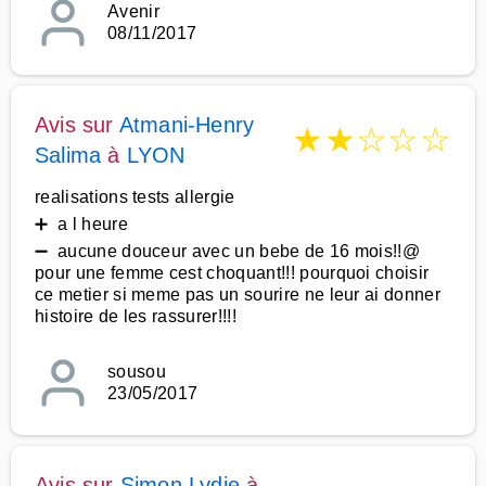
Avenir
08/11/2017
Avis sur
Atmani-Henry
★
★
☆
☆
☆
Salima
à
LYON
realisations tests allergie
➕ a l heure
➖ aucune douceur avec un bebe de 16 mois!!@
pour une femme cest choquant!!! pourquoi choisir
ce metier si meme pas un sourire ne leur ai donner
histoire de les rassurer!!!!
sousou
23/05/2017
Avis sur
Simon Lydie
à