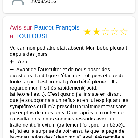
29/08/2016
Avis sur
Paucot François
★
★
☆
☆
☆
à
TOULOUSE
Vu car mon pédiatre était absent. Mon bébé pleurait
depuis des jours.
➕ Rien
➖ Avant de l'ausculter et de nous poser des
questions il a dit que c'était des coliques et que de
toute façon il est normal qu'un bébé pleure... Il a
regardé mon fils très rapidement( poid,
taille,oreilles...). C'est quand j'ai insisté en disant
que je soupçonnais un reflux et en lui expliquant les
symptômes qu'il m'a prescrit un traitement test sans
poser plus de questions. Donc après 5 minutes de
consultations, nous sommes ressortis avec un
traitement d'inexium (traitement fort pour un bébé)...
et j'ai eu la surprise de voir ensuite que la page de
la consultation des "deux mois" avait été remplie à