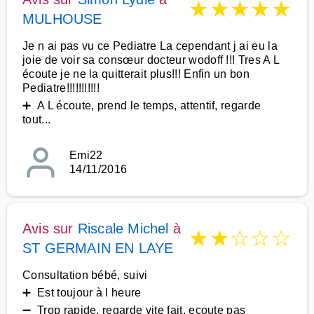
★
★
★
★
★
MULHOUSE
Je n ai pas vu ce Pediatre La cependant j ai eu la
joie de voir sa consœur docteur wodoff !!! Tres A L
écoute je ne la quitterait plus!!! Enfin un bon
Pediatre!!!!!!!!!!!
➕ A L écoute, prend le temps, attentif, regarde
tout...
Emi22
14/11/2016
Avis sur
Riscale Michel
à
★
★
☆
☆
☆
ST GERMAIN EN LAYE
Consultation bébé, suivi
➕ Est toujour à l heure
➖ Trop rapide, regarde vite fait, ecoute pas