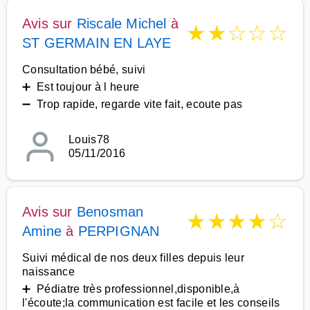
Avis sur
Riscale Michel
à
★
★
☆
☆
☆
ST GERMAIN EN LAYE
Consultation bébé, suivi
➕ Est toujour à l heure
➖ Trop rapide, regarde vite fait, ecoute pas
Louis78
05/11/2016
Avis sur
Benosman
★
★
★
★
☆
Amine
à
PERPIGNAN
Suivi médical de nos deux filles depuis leur
naissance
➕ Pédiatre très professionnel,disponible,à
l'écoute;la communication est facile et les conseils