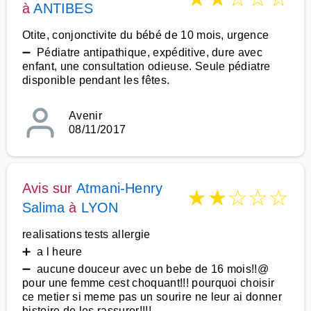
à
ANTIBES
Otite, conjonctivite du bébé de 10 mois, urgence
➖ Pédiatre antipathique, expéditive, dure avec
enfant, une consultation odieuse. Seule pédiatre
disponible pendant les fêtes.
Avenir
08/11/2017
Avis sur
Atmani-Henry
★
★
☆
☆
☆
Salima
à
LYON
realisations tests allergie
➕ a l heure
➖ aucune douceur avec un bebe de 16 mois!!@
pour une femme cest choquant!!! pourquoi choisir
ce metier si meme pas un sourire ne leur ai donner
histoire de les rassurer!!!!