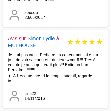
sousou
23/05/2017
Avis sur
Simon Lydie
à
★
★
★
★
★
MULHOUSE
Je n ai pas vu ce Pediatre La cependant j ai eu la
joie de voir sa consœur docteur wodoff !!! Tres A L
écoute je ne la quitterait plus!!! Enfin un bon
Pediatre!!!!!!!!!!!
➕ A L écoute, prend le temps, attentif, regarde
tout...
Emi22
14/11/2016