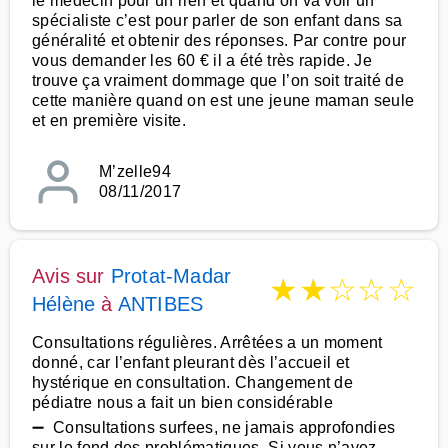
le médecin pour un rien et quand on va voir un
spécialiste c’est pour parler de son enfant dans sa
généralité et obtenir des réponses. Par contre pour
vous demander les 60 € il a été très rapide. Je
trouve ça vraiment dommage que l’on soit traité de
cette manière quand on est une jeune maman seule
et en première visite.
M’zelle94
08/11/2017
Avis sur
Protat-Madar
★
★
☆
☆
☆
Hélène
à
ANTIBES
Consultations régulières. Arrêtées a un moment
donné, car l’enfant pleurant dès l’accueil et
hystérique en consultation. Changement de
pédiatre nous a fait un bien considérable
➖ Consultations surfees, ne jamais approfondies
sur le fond des problématiques. Si vous n’avez