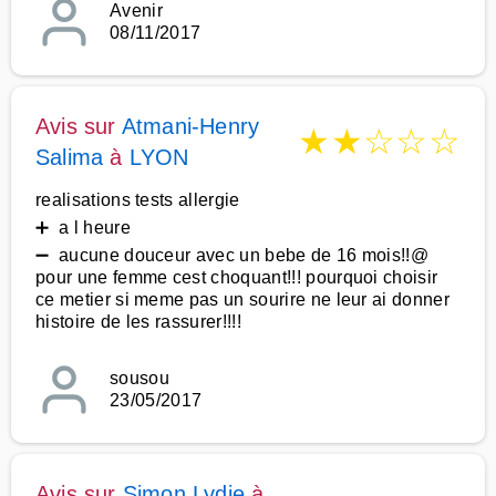
Avenir
08/11/2017
Avis sur
Atmani-Henry
★
★
☆
☆
☆
Salima
à
LYON
realisations tests allergie
➕ a l heure
➖ aucune douceur avec un bebe de 16 mois!!@
pour une femme cest choquant!!! pourquoi choisir
ce metier si meme pas un sourire ne leur ai donner
histoire de les rassurer!!!!
sousou
23/05/2017
Avis sur
Simon Lydie
à