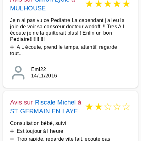
★
★
★
★
★
MULHOUSE
Je n ai pas vu ce Pediatre La cependant j ai eu la
joie de voir sa consœur docteur wodoff !!! Tres A L
écoute je ne la quitterait plus!!! Enfin un bon
Pediatre!!!!!!!!!!!
➕ A L écoute, prend le temps, attentif, regarde
tout...
Emi22
14/11/2016
Avis sur
Riscale Michel
à
★
★
☆
☆
☆
ST GERMAIN EN LAYE
Consultation bébé, suivi
➕ Est toujour à l heure
➖ Trop rapide, regarde vite fait, ecoute pas