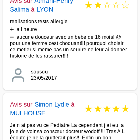
Avis sur
Atmani-Henry
★
★
☆
☆
☆
Salima
à
LYON
realisations tests allergie
➕ a l heure
➖ aucune douceur avec un bebe de 16 mois!!@
pour une femme cest choquant!!! pourquoi choisir
ce metier si meme pas un sourire ne leur ai donner
histoire de les rassurer!!!!
sousou
23/05/2017
Avis sur
Simon Lydie
à
★
★
★
★
★
MULHOUSE
Je n ai pas vu ce Pediatre La cependant j ai eu la
joie de voir sa consœur docteur wodoff !!! Tres A L
écoute je ne la quitterait plus!!! Enfin un bon