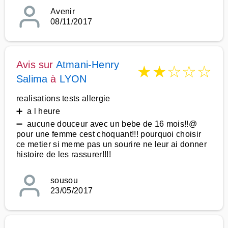
Avenir
08/11/2017
Avis sur
Atmani-Henry
★
★
☆
☆
☆
Salima
à
LYON
realisations tests allergie
➕ a l heure
➖ aucune douceur avec un bebe de 16 mois!!@
pour une femme cest choquant!!! pourquoi choisir
ce metier si meme pas un sourire ne leur ai donner
histoire de les rassurer!!!!
sousou
23/05/2017