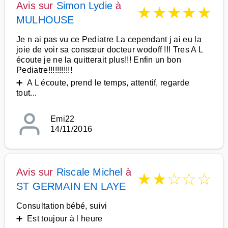
Avis sur
Simon Lydie
à
★
★
★
★
★
MULHOUSE
Je n ai pas vu ce Pediatre La cependant j ai eu la
joie de voir sa consœur docteur wodoff !!! Tres A L
écoute je ne la quitterait plus!!! Enfin un bon
Pediatre!!!!!!!!!!!
➕ A L écoute, prend le temps, attentif, regarde
tout...
Emi22
14/11/2016
Avis sur
Riscale Michel
à
★
★
☆
☆
☆
ST GERMAIN EN LAYE
Consultation bébé, suivi
➕ Est toujour à l heure