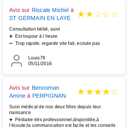
Avis sur
Riscale Michel
à
★
★
☆
☆
☆
ST GERMAIN EN LAYE
Consultation bébé, suivi
➕ Est toujour à l heure
➖ Trop rapide, regarde vite fait, ecoute pas
Louis78
05/11/2016
Avis sur
Benosman
★
★
★
★
☆
Amine
à
PERPIGNAN
Suivi médical de nos deux filles depuis leur
naissance
➕ Pédiatre très professionnel,disponible,à
l'écoute;la communication est facile et les conseils