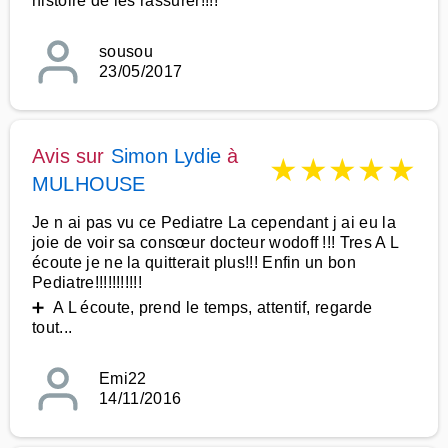
histoire de les rassurer!!!!
sousou
23/05/2017
Avis sur
Simon Lydie
à
★
★
★
★
★
MULHOUSE
Je n ai pas vu ce Pediatre La cependant j ai eu la
joie de voir sa consœur docteur wodoff !!! Tres A L
écoute je ne la quitterait plus!!! Enfin un bon
Pediatre!!!!!!!!!!!
➕ A L écoute, prend le temps, attentif, regarde
tout...
Emi22
14/11/2016