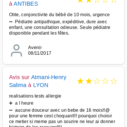
à
ANTIBES
Otite, conjonctivite du bébé de 10 mois, urgence
➖ Pédiatre antipathique, expéditive, dure avec
enfant, une consultation odieuse. Seule pédiatre
disponible pendant les fêtes.
Avenir
08/11/2017
Avis sur
Atmani-Henry
★
★
☆
☆
☆
Salima
à
LYON
realisations tests allergie
➕ a l heure
➖ aucune douceur avec un bebe de 16 mois!!@
pour une femme cest choquant!!! pourquoi choisir
ce metier si meme pas un sourire ne leur ai donner