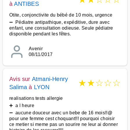
à
ANTIBES
Otite, conjonctivite du bébé de 10 mois, urgence
➖ Pédiatre antipathique, expéditive, dure avec
enfant, une consultation odieuse. Seule pédiatre
disponible pendant les fêtes.
Avenir
08/11/2017
Avis sur
Atmani-Henry
★
★
☆
☆
☆
Salima
à
LYON
realisations tests allergie
➕ a l heure
➖ aucune douceur avec un bebe de 16 mois!!@
pour une femme cest choquant!!! pourquoi choisir
ce metier si meme pas un sourire ne leur ai donner