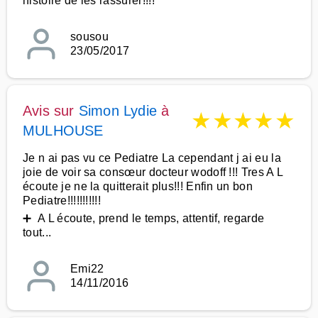
histoire de les rassurer!!!!
sousou
23/05/2017
Avis sur
Simon Lydie
à
★
★
★
★
★
MULHOUSE
Je n ai pas vu ce Pediatre La cependant j ai eu la
joie de voir sa consœur docteur wodoff !!! Tres A L
écoute je ne la quitterait plus!!! Enfin un bon
Pediatre!!!!!!!!!!!
➕ A L écoute, prend le temps, attentif, regarde
tout...
Emi22
14/11/2016