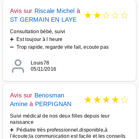
Avis sur
Riscale Michel
à
★
★
☆
☆
☆
ST GERMAIN EN LAYE
Consultation bébé, suivi
➕ Est toujour à l heure
➖ Trop rapide, regarde vite fait, ecoute pas
Louis78
05/11/2016
Avis sur
Benosman
★
★
★
★
☆
Amine
à
PERPIGNAN
Suivi médical de nos deux filles depuis leur
naissance
➕ Pédiatre très professionnel,disponible,à
l'écoute;la communication est facile et les conseils