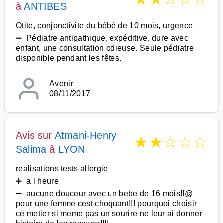
à
ANTIBES
Otite, conjonctivite du bébé de 10 mois, urgence
➖ Pédiatre antipathique, expéditive, dure avec
enfant, une consultation odieuse. Seule pédiatre
disponible pendant les fêtes.
Avenir
08/11/2017
Avis sur
Atmani-Henry
★
★
☆
☆
☆
Salima
à
LYON
realisations tests allergie
➕ a l heure
➖ aucune douceur avec un bebe de 16 mois!!@
pour une femme cest choquant!!! pourquoi choisir
ce metier si meme pas un sourire ne leur ai donner