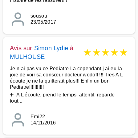
histoire de les rassurer!!!!
sousou
23/05/2017
Avis sur
Simon Lydie
à
★
★
★
★
★
MULHOUSE
Je n ai pas vu ce Pediatre La cependant j ai eu la
joie de voir sa consœur docteur wodoff !!! Tres A L
écoute je ne la quitterait plus!!! Enfin un bon
Pediatre!!!!!!!!!!!
➕ A L écoute, prend le temps, attentif, regarde
tout...
Emi22
14/11/2016