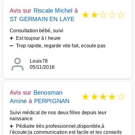
Avis sur
Riscale Michel
à
★
★
☆
☆
☆
ST GERMAIN EN LAYE
Consultation bébé, suivi
➕ Est toujour à l heure
➖ Trop rapide, regarde vite fait, ecoute pas
Louis78
05/11/2016
Avis sur
Benosman
★
★
★
★
☆
Amine
à
PERPIGNAN
Suivi médical de nos deux filles depuis leur
naissance
➕ Pédiatre très professionnel,disponible,à
l'écoute;la communication est facile et les conseils