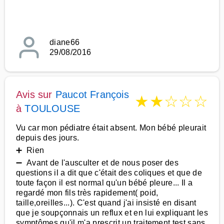
diane66
29/08/2016
Avis sur
Paucot François
★
★
☆
☆
☆
à
TOULOUSE
Vu car mon pédiatre était absent. Mon bébé pleurait
depuis des jours.
➕ Rien
➖ Avant de l'ausculter et de nous poser des
questions il a dit que c'était des coliques et que de
toute façon il est normal qu'un bébé pleure... Il a
regardé mon fils très rapidement( poid,
taille,oreilles...). C'est quand j'ai insisté en disant
que je soupçonnais un reflux et en lui expliquant les
symptômes qu'il m'a prescrit un traitement test sans