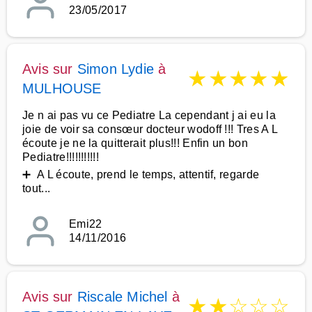
23/05/2017
Avis sur
Simon Lydie
à
★
★
★
★
★
MULHOUSE
Je n ai pas vu ce Pediatre La cependant j ai eu la
joie de voir sa consœur docteur wodoff !!! Tres A L
écoute je ne la quitterait plus!!! Enfin un bon
Pediatre!!!!!!!!!!!
➕ A L écoute, prend le temps, attentif, regarde
tout...
Emi22
14/11/2016
Avis sur
Riscale Michel
à
★
★
☆
☆
☆