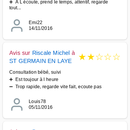
➕ A L écoute, prend le temps, attentif, regarde
tout...
Emi22
14/11/2016
Avis sur
Riscale Michel
à
★
★
☆
☆
☆
ST GERMAIN EN LAYE
Consultation bébé, suivi
➕ Est toujour à l heure
➖ Trop rapide, regarde vite fait, ecoute pas
Louis78
05/11/2016