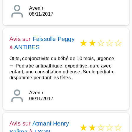
Avenir
08/11/2017
Avis sur
Faissolle Peggy
★
★
☆
☆
☆
à
ANTIBES
Otite, conjonctivite du bébé de 10 mois, urgence
➖ Pédiatre antipathique, expéditive, dure avec
enfant, une consultation odieuse. Seule pédiatre
disponible pendant les fêtes.
Avenir
08/11/2017
Avis sur
Atmani-Henry
★
★
☆
☆
☆
Salima
à
LYON