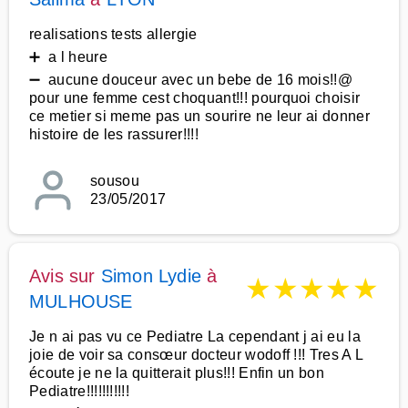
realisations tests allergie
➕ a l heure
➖ aucune douceur avec un bebe de 16 mois!!@
pour une femme cest choquant!!! pourquoi choisir
ce metier si meme pas un sourire ne leur ai donner
histoire de les rassurer!!!!
sousou
23/05/2017
Avis sur
Simon Lydie
à
★
★
★
★
★
MULHOUSE
Je n ai pas vu ce Pediatre La cependant j ai eu la
joie de voir sa consœur docteur wodoff !!! Tres A L
écoute je ne la quitterait plus!!! Enfin un bon
Pediatre!!!!!!!!!!!