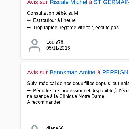
Avis sur
Riscale Michel
à
ST GERMAIN
Consultation bébé, suivi
➕ Est toujour à l heure
➖ Trop rapide, regarde vite fait, ecoute pas
Louis78
05/11/2016
Avis sur
Benosman Amine
à
PERPIGN
Suivi médical de nos deux filles depuis leur na
➕ Pédiatre très professionnel,disponible,à l'écou
naissance à la Clinique Notre Dame
A recommander
diane66