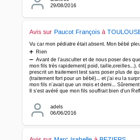
29/08/2016
Avis sur
Paucot François
à
TOULOUS
Vu car mon pédiatre était absent. Mon bébé pleu
➕ Rien
➖ Avant de l'ausculter et de nous poser des quest
mon fils très rapidement( poid, taille,oreilles...
prescrit un traitement test sans poser plus de 
(traitement fort pour un bébé)... et j'ai eu la su
mon fils n'avait que un mois et demi... Sûrement 
Il s'est avéré que mon fils souffrait bien d'un R
adels
06/06/2016
Avis sur
Marc Isabelle
à
BEZIERS