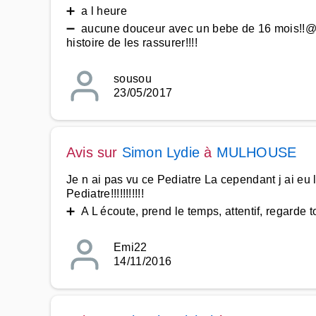
➕ a l heure
➖ aucune douceur avec un bebe de 16 mois!!@ p
histoire de les rassurer!!!!
sousou
23/05/2017
Avis sur
Simon Lydie
à
MULHOUSE
Je n ai pas vu ce Pediatre La cependant j ai eu l
Pediatre!!!!!!!!!!!
➕ A L écoute, prend le temps, attentif, regarde to
Emi22
14/11/2016