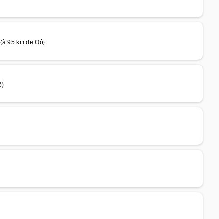
 (à 95 km de Oô)
ô)