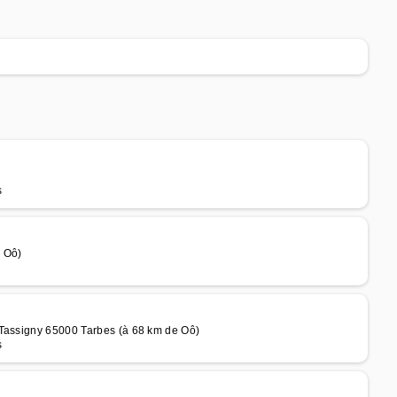
s
e Oô)
 Tassigny 65000 Tarbes (à 68 km de Oô)
s