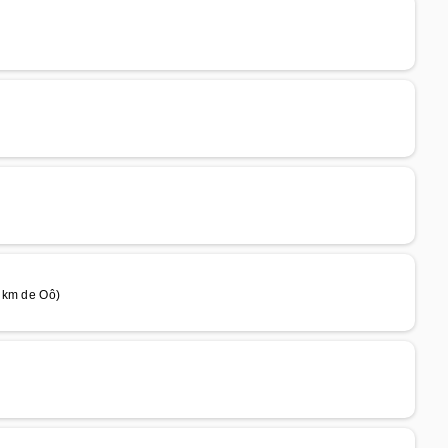
e
e
 km de Oô)