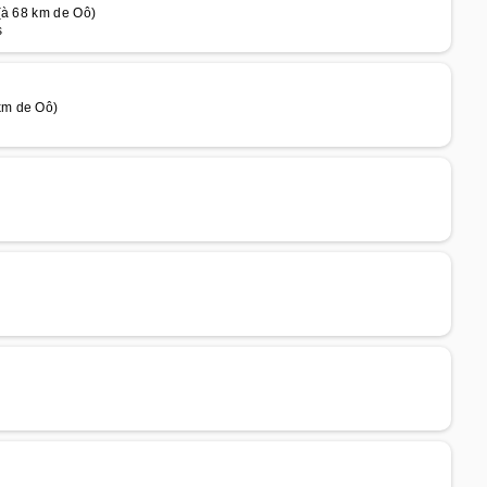
(à 68 km de Oô)
s
km de Oô)