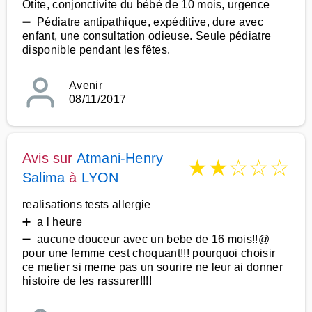
Otite, conjonctivite du bébé de 10 mois, urgence
➖ Pédiatre antipathique, expéditive, dure avec
enfant, une consultation odieuse. Seule pédiatre
disponible pendant les fêtes.
Avenir
08/11/2017
Avis sur
Atmani-Henry
★
★
☆
☆
☆
Salima
à
LYON
realisations tests allergie
➕ a l heure
➖ aucune douceur avec un bebe de 16 mois!!@
pour une femme cest choquant!!! pourquoi choisir
ce metier si meme pas un sourire ne leur ai donner
histoire de les rassurer!!!!