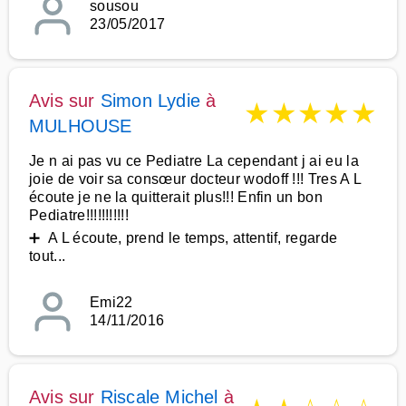
sousou
23/05/2017
Avis sur
Simon Lydie
à
★
★
★
★
★
MULHOUSE
Je n ai pas vu ce Pediatre La cependant j ai eu la
joie de voir sa consœur docteur wodoff !!! Tres A L
écoute je ne la quitterait plus!!! Enfin un bon
Pediatre!!!!!!!!!!!
➕ A L écoute, prend le temps, attentif, regarde
tout...
Emi22
14/11/2016
Avis sur
Riscale Michel
à