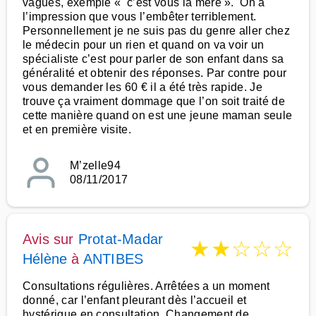
vagues, exemple « c’est vous la mère ». On a
l’impression que vous l’embêter terriblement.
Personnellement je ne suis pas du genre aller chez
le médecin pour un rien et quand on va voir un
spécialiste c’est pour parler de son enfant dans sa
généralité et obtenir des réponses. Par contre pour
vous demander les 60 € il a été très rapide. Je
trouve ça vraiment dommage que l’on soit traité de
cette manière quand on est une jeune maman seule
et en première visite.
M’zelle94
08/11/2017
Avis sur
Protat-Madar
★
★
☆
☆
☆
Hélène
à
ANTIBES
Consultations régulières. Arrêtées a un moment
donné, car l’enfant pleurant dès l’accueil et
hystérique en consultation. Changement de