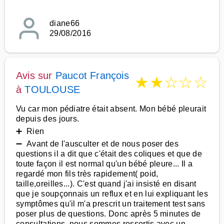
diane66
29/08/2016
Avis sur
Paucot François
★
★
☆
☆
☆
à
TOULOUSE
Vu car mon pédiatre était absent. Mon bébé pleurait
depuis des jours.
➕ Rien
➖ Avant de l'ausculter et de nous poser des
questions il a dit que c'était des coliques et que de
toute façon il est normal qu'un bébé pleure... Il a
regardé mon fils très rapidement( poid,
taille,oreilles...). C'est quand j'ai insisté en disant
que je soupçonnais un reflux et en lui expliquant les
symptômes qu'il m'a prescrit un traitement test sans
poser plus de questions. Donc après 5 minutes de
consultations, nous sommes ressortis avec un