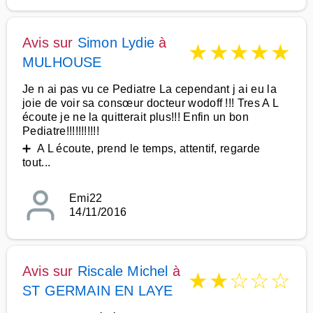
Avis sur
Simon Lydie
à
★
★
★
★
★
MULHOUSE
Je n ai pas vu ce Pediatre La cependant j ai eu la
joie de voir sa consœur docteur wodoff !!! Tres A L
écoute je ne la quitterait plus!!! Enfin un bon
Pediatre!!!!!!!!!!!
➕ A L écoute, prend le temps, attentif, regarde
tout...
Emi22
14/11/2016
Avis sur
Riscale Michel
à
★
★
☆
☆
☆
ST GERMAIN EN LAYE