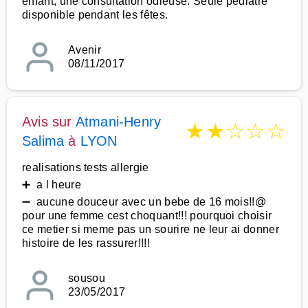
enfant, une consultation odieuse. Seule pédiatre
disponible pendant les fêtes.
Avenir
08/11/2017
Avis sur
Atmani-Henry
★
★
☆
☆
☆
Salima
à
LYON
realisations tests allergie
➕ a l heure
➖ aucune douceur avec un bebe de 16 mois!!@
pour une femme cest choquant!!! pourquoi choisir
ce metier si meme pas un sourire ne leur ai donner
histoire de les rassurer!!!!
sousou
23/05/2017