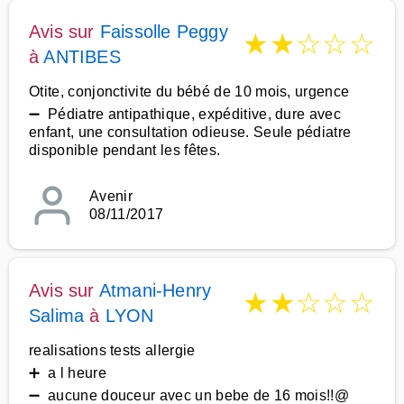
Avis sur
Faissolle Peggy
★
★
☆
☆
☆
à
ANTIBES
Otite, conjonctivite du bébé de 10 mois, urgence
➖ Pédiatre antipathique, expéditive, dure avec
enfant, une consultation odieuse. Seule pédiatre
disponible pendant les fêtes.
Avenir
08/11/2017
Avis sur
Atmani-Henry
★
★
☆
☆
☆
Salima
à
LYON
realisations tests allergie
➕ a l heure
➖ aucune douceur avec un bebe de 16 mois!!@