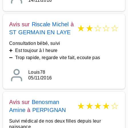
14/11/2016
Avis sur
Riscale Michel
à
★
★
☆
☆
☆
ST GERMAIN EN LAYE
Consultation bébé, suivi
➕ Est toujour à l heure
➖ Trop rapide, regarde vite fait, ecoute pas
Louis78
05/11/2016
Avis sur
Benosman
★
★
★
★
☆
Amine
à
PERPIGNAN
Suivi médical de nos deux filles depuis leur
naissance