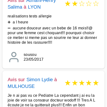
Avis sur
Atmani-Henry
★
★
☆
☆
☆
Salima
à
LYON
realisations tests allergie
➕ a l heure
➖ aucune douceur avec un bebe de 16 mois!!@
pour une femme cest choquant!!! pourquoi choisir
ce metier si meme pas un sourire ne leur ai donner
histoire de les rassurer!!!!
sousou
23/05/2017
Avis sur
Simon Lydie
à
★
★
★
★
★
MULHOUSE
Je n ai pas vu ce Pediatre La cependant j ai eu la
joie de voir sa consœur docteur wodoff !!! Tres A L
écoute je ne la quitterait plus!!! Enfin un bon