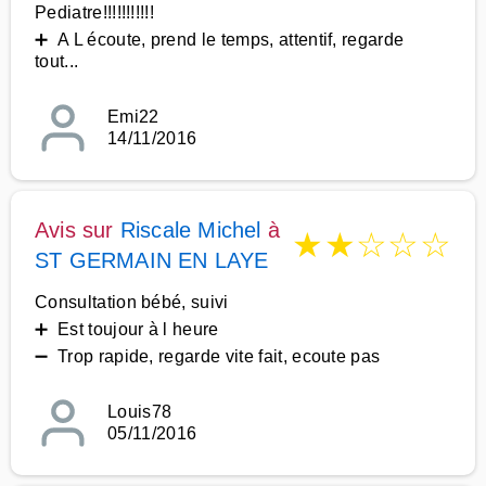
Pediatre!!!!!!!!!!!
➕ A L écoute, prend le temps, attentif, regarde
tout...
Emi22
14/11/2016
Avis sur
Riscale Michel
à
★
★
☆
☆
☆
ST GERMAIN EN LAYE
Consultation bébé, suivi
➕ Est toujour à l heure
➖ Trop rapide, regarde vite fait, ecoute pas
Louis78
05/11/2016