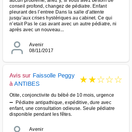
aucun problème, allez y, si vous avez besoin de
conseil profond, changez de pédiatre. Enfant
pleurant des l’entree Dans la salle d’attente
jusqu’aux crises hystériques au cabinet. Ce qui
n’etait Pas le cas avant avec un autre pédiatre, ni
après avec un nouveau...
Avenir
08/11/2017
Avis sur
Faissolle Peggy
★
★
☆
☆
☆
à
ANTIBES
Otite, conjonctivite du bébé de 10 mois, urgence
➖ Pédiatre antipathique, expéditive, dure avec
enfant, une consultation odieuse. Seule pédiatre
disponible pendant les fêtes.
Avenir