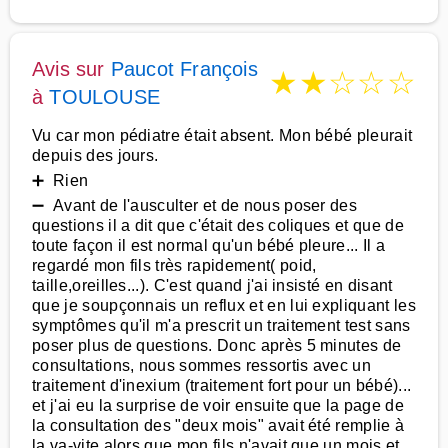
Avis sur
Paucot François
★
★
☆
☆
☆
à
TOULOUSE
Vu car mon pédiatre était absent. Mon bébé pleurait
depuis des jours.
➕ Rien
➖ Avant de l'ausculter et de nous poser des
questions il a dit que c'était des coliques et que de
toute façon il est normal qu'un bébé pleure... Il a
regardé mon fils très rapidement( poid,
taille,oreilles...). C'est quand j'ai insisté en disant
que je soupçonnais un reflux et en lui expliquant les
symptômes qu'il m'a prescrit un traitement test sans
poser plus de questions. Donc après 5 minutes de
consultations, nous sommes ressortis avec un
traitement d'inexium (traitement fort pour un bébé)...
et j'ai eu la surprise de voir ensuite que la page de
la consultation des "deux mois" avait été remplie à
la va-vite alors que mon fils n'avait que un mois et