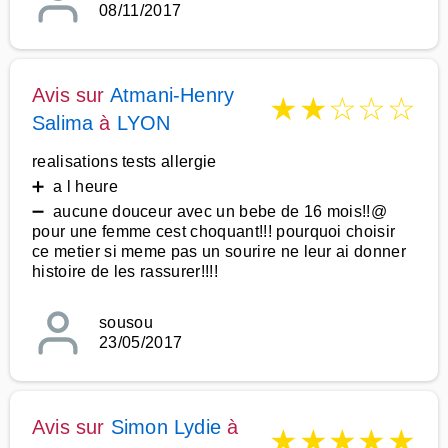
08/11/2017
Avis sur
Atmani-Henry
★
★
☆
☆
☆
Salima
à
LYON
realisations tests allergie
➕ a l heure
➖ aucune douceur avec un bebe de 16 mois!!@
pour une femme cest choquant!!! pourquoi choisir
ce metier si meme pas un sourire ne leur ai donner
histoire de les rassurer!!!!
sousou
23/05/2017
Avis sur
Simon Lydie
à
★
★
★
★
★