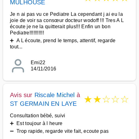
MULHOUSE
Je n ai pas vu ce Pediatre La cependant j ai eu la
joie de voir sa consœur docteur wodoff !!! Tres A L
écoute je ne la quitterait plus!!! Enfin un bon
Pediatre!!!!!!!!!!!
➕ A L écoute, prend le temps, attentif, regarde
tout...
Emi22
14/11/2016
Avis sur
Riscale Michel
à
★
★
☆
☆
☆
ST GERMAIN EN LAYE
Consultation bébé, suivi
➕ Est toujour à l heure
➖ Trop rapide, regarde vite fait, ecoute pas