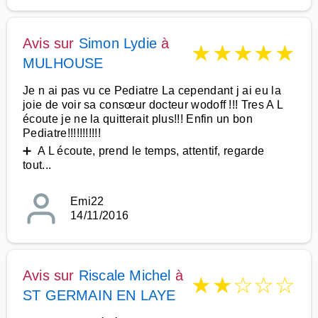
Avis sur
Simon Lydie
à
★
★
★
★
★
MULHOUSE
Je n ai pas vu ce Pediatre La cependant j ai eu la
joie de voir sa consœur docteur wodoff !!! Tres A L
écoute je ne la quitterait plus!!! Enfin un bon
Pediatre!!!!!!!!!!!
➕ A L écoute, prend le temps, attentif, regarde
tout...
Emi22
14/11/2016
Avis sur
Riscale Michel
à
★
★
☆
☆
☆
ST GERMAIN EN LAYE