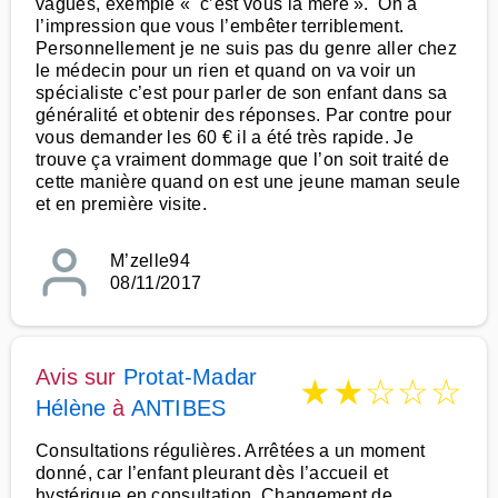
vagues, exemple « c’est vous la mère ». On a
l’impression que vous l’embêter terriblement.
Personnellement je ne suis pas du genre aller chez
le médecin pour un rien et quand on va voir un
spécialiste c’est pour parler de son enfant dans sa
généralité et obtenir des réponses. Par contre pour
vous demander les 60 € il a été très rapide. Je
trouve ça vraiment dommage que l’on soit traité de
cette manière quand on est une jeune maman seule
et en première visite.
M’zelle94
08/11/2017
Avis sur
Protat-Madar
★
★
☆
☆
☆
Hélène
à
ANTIBES
Consultations régulières. Arrêtées a un moment
donné, car l’enfant pleurant dès l’accueil et
hystérique en consultation. Changement de