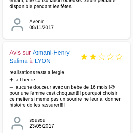
enfant, une consultation odieuse. Seule pédiatre
disponible pendant les fêtes.
Avenir
08/11/2017
Avis sur
Atmani-Henry
★
★
☆
☆
☆
Salima
à
LYON
realisations tests allergie
➕ a l heure
➖ aucune douceur avec un bebe de 16 mois!!@
pour une femme cest choquant!!! pourquoi choisir
ce metier si meme pas un sourire ne leur ai donner
histoire de les rassurer!!!!
sousou
23/05/2017