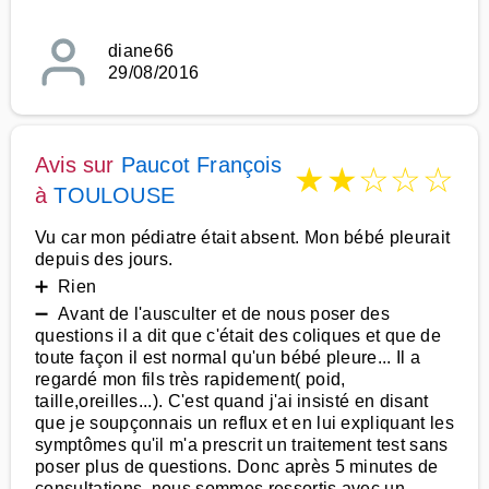
diane66
29/08/2016
Avis sur
Paucot François
★
★
☆
☆
☆
à
TOULOUSE
Vu car mon pédiatre était absent. Mon bébé pleurait
depuis des jours.
➕ Rien
➖ Avant de l'ausculter et de nous poser des
questions il a dit que c'était des coliques et que de
toute façon il est normal qu'un bébé pleure... Il a
regardé mon fils très rapidement( poid,
taille,oreilles...). C'est quand j'ai insisté en disant
que je soupçonnais un reflux et en lui expliquant les
symptômes qu'il m'a prescrit un traitement test sans
poser plus de questions. Donc après 5 minutes de
consultations, nous sommes ressortis avec un