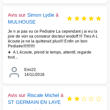
Avis sur
Simon Lydie
à
★
★
★
★
★
MULHOUSE
Je n ai pas vu ce Pediatre La cependant j ai eu la
joie de voir sa consœur docteur wodoff !!! Tres A L
écoute je ne la quitterait plus!!! Enfin un bon
Pediatre!!!!!!!!!!!
➕ A L écoute, prend le temps, attentif, regarde
tout...
Emi22
14/11/2016
Avis sur
Riscale Michel
à
★
★
☆
☆
☆
ST GERMAIN EN LAYE