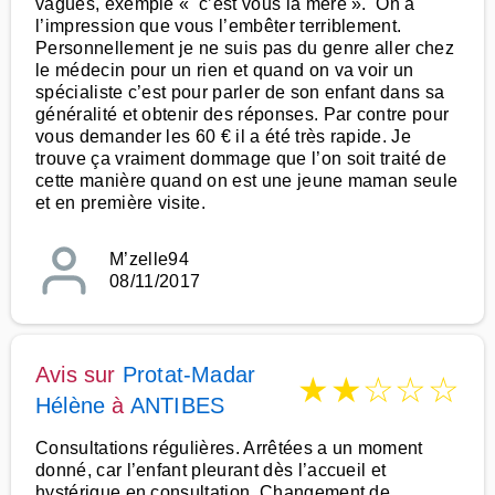
vagues, exemple « c’est vous la mère ». On a
l’impression que vous l’embêter terriblement.
Personnellement je ne suis pas du genre aller chez
le médecin pour un rien et quand on va voir un
spécialiste c’est pour parler de son enfant dans sa
généralité et obtenir des réponses. Par contre pour
vous demander les 60 € il a été très rapide. Je
trouve ça vraiment dommage que l’on soit traité de
cette manière quand on est une jeune maman seule
et en première visite.
M’zelle94
08/11/2017
Avis sur
Protat-Madar
★
★
☆
☆
☆
Hélène
à
ANTIBES
Consultations régulières. Arrêtées a un moment
donné, car l’enfant pleurant dès l’accueil et
hystérique en consultation. Changement de