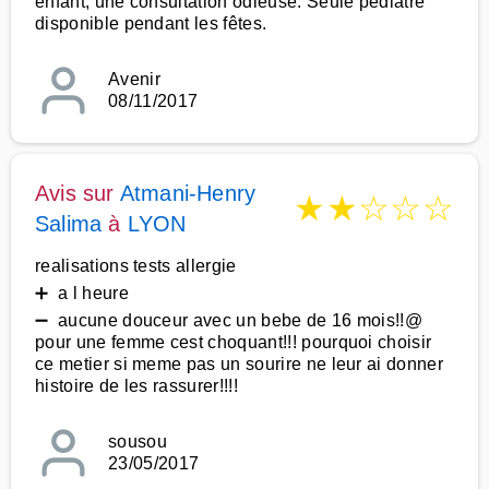
enfant, une consultation odieuse. Seule pédiatre
disponible pendant les fêtes.
Avenir
08/11/2017
Avis sur
Atmani-Henry
★
★
☆
☆
☆
Salima
à
LYON
realisations tests allergie
➕ a l heure
➖ aucune douceur avec un bebe de 16 mois!!@
pour une femme cest choquant!!! pourquoi choisir
ce metier si meme pas un sourire ne leur ai donner
histoire de les rassurer!!!!
sousou
23/05/2017