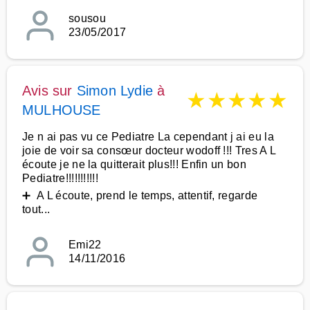
sousou
23/05/2017
Avis sur
Simon Lydie
à
★
★
★
★
★
MULHOUSE
Je n ai pas vu ce Pediatre La cependant j ai eu la
joie de voir sa consœur docteur wodoff !!! Tres A L
écoute je ne la quitterait plus!!! Enfin un bon
Pediatre!!!!!!!!!!!
➕ A L écoute, prend le temps, attentif, regarde
tout...
Emi22
14/11/2016