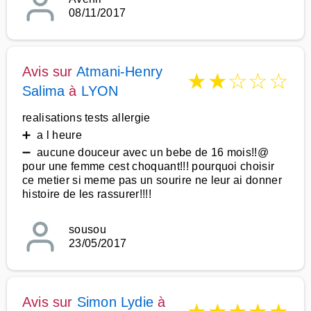
08/11/2017
Avis sur
Atmani-Henry
★
★
☆
☆
☆
Salima
à
LYON
realisations tests allergie
➕ a l heure
➖ aucune douceur avec un bebe de 16 mois!!@
pour une femme cest choquant!!! pourquoi choisir
ce metier si meme pas un sourire ne leur ai donner
histoire de les rassurer!!!!
sousou
23/05/2017
Avis sur
Simon Lydie
à