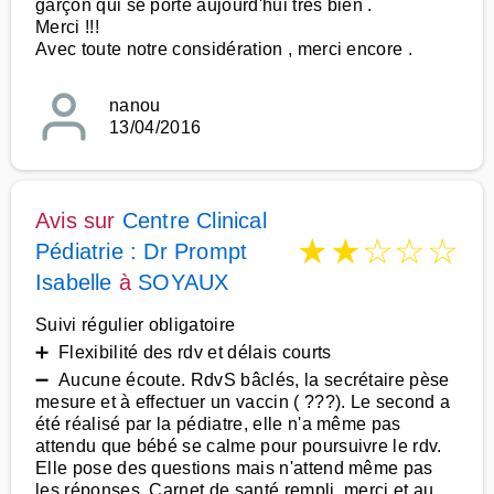
garçon qui se porte aujourd'hui très bien .
Merci !!!
Avec toute notre considération , merci encore .
nanou
13/04/2016
Avis sur
Centre Clinical
★
★
☆
☆
☆
Pédiatrie : Dr Prompt
Isabelle
à
SOYAUX
Suivi régulier obligatoire
➕ Flexibilité des rdv et délais courts
➖ Aucune écoute. RdvS bâclés, la secrétaire pèse
mesure et à effectuer un vaccin ( ???). Le second a
été réalisé par la pédiatre, elle n'a même pas
attendu que bébé se calme pour poursuivre le rdv.
Elle pose des questions mais n'attend même pas
les réponses. Carnet de santé rempli, merci et au