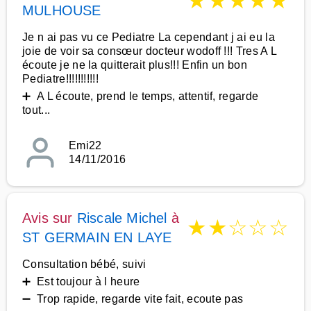
★
★
★
★
★
MULHOUSE
Je n ai pas vu ce Pediatre La cependant j ai eu la
joie de voir sa consœur docteur wodoff !!! Tres A L
écoute je ne la quitterait plus!!! Enfin un bon
Pediatre!!!!!!!!!!!
➕ A L écoute, prend le temps, attentif, regarde
tout...
Emi22
14/11/2016
Avis sur
Riscale Michel
à
★
★
☆
☆
☆
ST GERMAIN EN LAYE
Consultation bébé, suivi
➕ Est toujour à l heure
➖ Trop rapide, regarde vite fait, ecoute pas