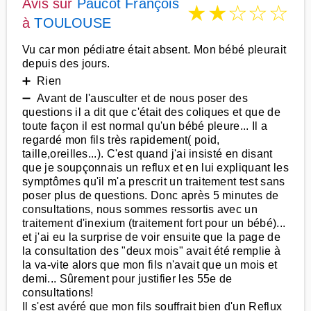
Avis sur
Paucot François
★
★
☆
☆
☆
à
TOULOUSE
Vu car mon pédiatre était absent. Mon bébé pleurait
depuis des jours.
➕ Rien
➖ Avant de l'ausculter et de nous poser des
questions il a dit que c'était des coliques et que de
toute façon il est normal qu'un bébé pleure... Il a
regardé mon fils très rapidement( poid,
taille,oreilles...). C'est quand j'ai insisté en disant
que je soupçonnais un reflux et en lui expliquant les
symptômes qu'il m'a prescrit un traitement test sans
poser plus de questions. Donc après 5 minutes de
consultations, nous sommes ressortis avec un
traitement d'inexium (traitement fort pour un bébé)...
et j'ai eu la surprise de voir ensuite que la page de
la consultation des "deux mois" avait été remplie à
la va-vite alors que mon fils n'avait que un mois et
demi... Sûrement pour justifier les 55e de
consultations!
Il s'est avéré que mon fils souffrait bien d'un Reflux