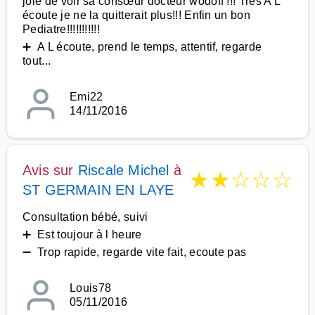
joie de voir sa consœur docteur wodoff !!! Tres A L
écoute je ne la quitterait plus!!! Enfin un bon
Pediatre!!!!!!!!!!!
➕ A L écoute, prend le temps, attentif, regarde
tout...
Emi22
14/11/2016
Avis sur
Riscale Michel
à
★
★
☆
☆
☆
ST GERMAIN EN LAYE
Consultation bébé, suivi
➕ Est toujour à l heure
➖ Trop rapide, regarde vite fait, ecoute pas
Louis78
05/11/2016