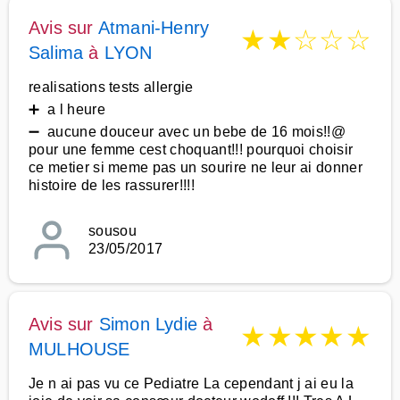
Avis sur
Atmani-Henry
★
★
☆
☆
☆
Salima
à
LYON
realisations tests allergie
➕ a l heure
➖ aucune douceur avec un bebe de 16 mois!!@
pour une femme cest choquant!!! pourquoi choisir
ce metier si meme pas un sourire ne leur ai donner
histoire de les rassurer!!!!
sousou
23/05/2017
Avis sur
Simon Lydie
à
★
★
★
★
★
MULHOUSE
Je n ai pas vu ce Pediatre La cependant j ai eu la