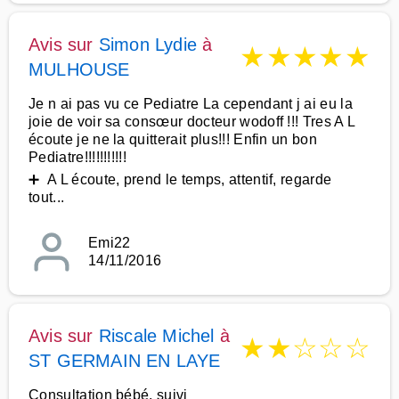
Avis sur
Simon Lydie
à
★
★
★
★
★
MULHOUSE
Je n ai pas vu ce Pediatre La cependant j ai eu la
joie de voir sa consœur docteur wodoff !!! Tres A L
écoute je ne la quitterait plus!!! Enfin un bon
Pediatre!!!!!!!!!!!
➕ A L écoute, prend le temps, attentif, regarde
tout...
Emi22
14/11/2016
Avis sur
Riscale Michel
à
★
★
☆
☆
☆
ST GERMAIN EN LAYE
Consultation bébé, suivi