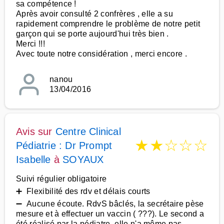
sa compétence !
Après avoir consulté 2 confrères , elle a su
rapidement comprendre le problème de notre petit
garçon qui se porte aujourd'hui très bien .
Merci !!!
Avec toute notre considération , merci encore .
nanou
13/04/2016
Avis sur
Centre Clinical
★
★
☆
☆
☆
Pédiatrie : Dr Prompt
Isabelle
à
SOYAUX
Suivi régulier obligatoire
➕ Flexibilité des rdv et délais courts
➖ Aucune écoute. RdvS bâclés, la secrétaire pèse
mesure et à effectuer un vaccin ( ???). Le second a
été réalisé par la pédiatre, elle n'a même pas