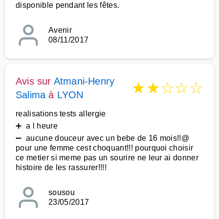
disponible pendant les fêtes.
Avenir
08/11/2017
Avis sur
Atmani-Henry
★
★
☆
☆
☆
Salima
à
LYON
realisations tests allergie
➕ a l heure
➖ aucune douceur avec un bebe de 16 mois!!@
pour une femme cest choquant!!! pourquoi choisir
ce metier si meme pas un sourire ne leur ai donner
histoire de les rassurer!!!!
sousou
23/05/2017